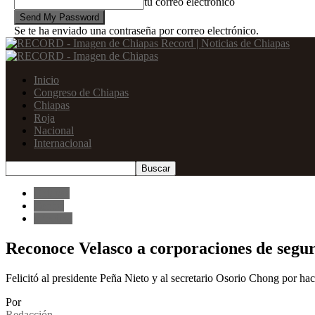
tu correo electrónico
Se te ha enviado una contraseña por correo electrónico.
Record | Noticias de Chiapas
Inicio
Congreso de Chiapas
Chiapas
Roja
Nacional
Internacional
Chiapas
Centro
principal
Reconoce Velasco a corporaciones de segu
Felicitó al presidente Peña Nieto y al secretario Osorio Chong por ha
Por
Redacción