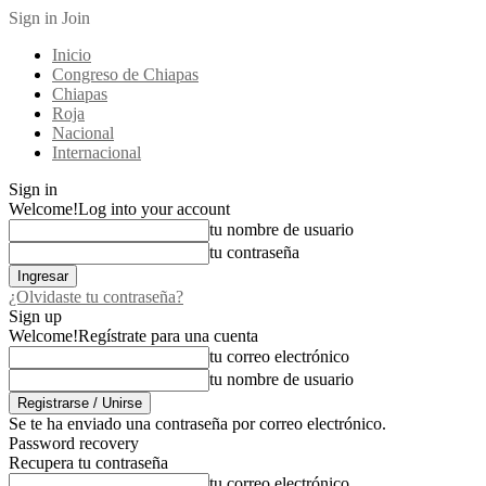
Sign in
Join
Inicio
Congreso de Chiapas
Chiapas
Roja
Nacional
Internacional
Sign in
Welcome!
Log into your account
tu nombre de usuario
tu contraseña
¿Olvidaste tu contraseña?
Sign up
Welcome!
Regístrate para una cuenta
tu correo electrónico
tu nombre de usuario
Se te ha enviado una contraseña por correo electrónico.
Password recovery
Recupera tu contraseña
tu correo electrónico