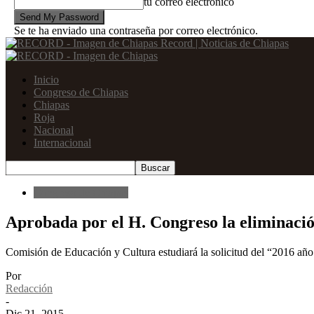
tu correo electrónico
Se te ha enviado una contraseña por correo electrónico.
Record | Noticias de Chiapas
Inicio
Congreso de Chiapas
Chiapas
Roja
Nacional
Internacional
Congreso de Chiapas
Aprobada por el H. Congreso la eliminació
Comisión de Educación y Cultura estudiará la solicitud del “2016 a
Por
Redacción
-
Dic 21, 2015