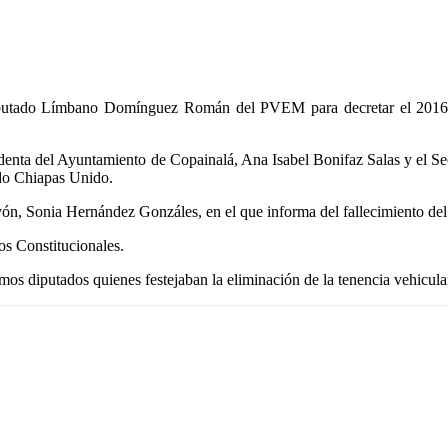
el diputado Límbano Domínguez Román del PVEM para decretar el 2016
esidenta del Ayuntamiento de Copainalá, Ana Isabel Bonifaz Salas y el S
ido Chiapas Unido.
ayón, Sonia Hernández Gonzáles, en el que informa del fallecimiento d
s Constitucionales.
smos diputados quienes festejaban la eliminación de la tenencia vehicula
Email
Print
Telegram