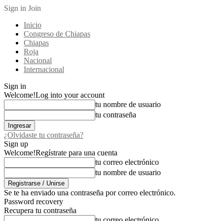
Sign in
Join
Inicio
Congreso de Chiapas
Chiapas
Roja
Nacional
Internacional
Sign in
Welcome!
Log into your account
tu nombre de usuario
tu contraseña
¿Olvidaste tu contraseña?
Sign up
Welcome!
Regístrate para una cuenta
tu correo electrónico
tu nombre de usuario
Se te ha enviado una contraseña por correo electrónico.
Password recovery
Recupera tu contraseña
tu correo electrónico