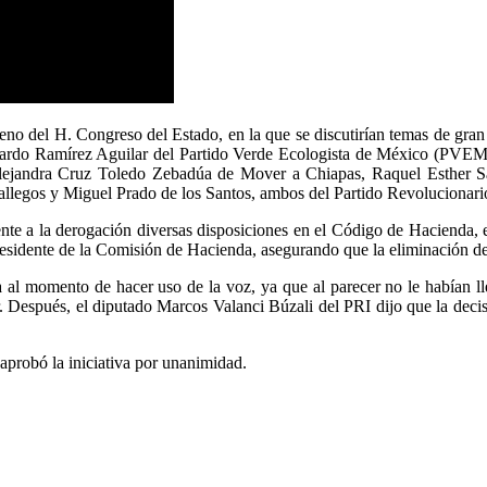
 pleno del H. Congreso del Estado, en la que se discutirían temas de gra
ardo Ramírez Aguilar del Partido Verde Ecologista de México (PVEM) y
 Alejandra Cruz Toledo Zebadúa de Mover a Chiapas, Raquel Esther S
egos y Miguel Prado de los Santos, ambos del Partido Revolucionario 
te a la derogación diversas disposiciones en el Código de Hacienda, es
sidente de la Comisión de Hacienda, asegurando que la eliminación de 
a al momento de hacer uso de la voz, ya que al parecer no le habían l
. Después, el diputado Marcos Valanci Búzali del PRI dijo que la decis
 aprobó la iniciativa por unanimidad.