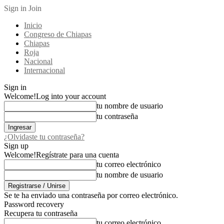
Sign in
Join
Inicio
Congreso de Chiapas
Chiapas
Roja
Nacional
Internacional
Sign in
Welcome!
Log into your account
tu nombre de usuario
tu contraseña
¿Olvidaste tu contraseña?
Sign up
Welcome!
Regístrate para una cuenta
tu correo electrónico
tu nombre de usuario
Se te ha enviado una contraseña por correo electrónico.
Password recovery
Recupera tu contraseña
tu correo electrónico