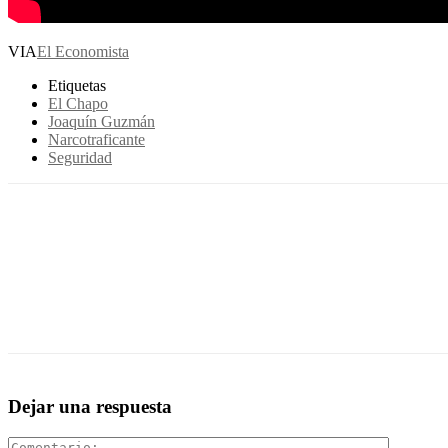
VIA
El Economista
Etiquetas
El Chapo
Joaquín Guzmán
Narcotraficante
Seguridad
Share
Facebook
WhatsApp
Twitter
Dejar una respuesta