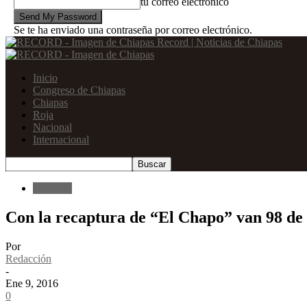
tu correo electrónico
Se te ha enviado una contraseña por correo electrónico.
Record | Noticias de Chiapas
Inicio
Congreso de Chiapas
Chiapas
Roja
Nacional
Internacional
Nacional
Con la recaptura de “El Chapo” van 98 de 
Por
Redacción
-
Ene 9, 2016
0